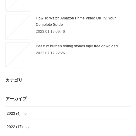
How To Watch Amazon Prime Video On TV: Your
Complete Guide
2023.01.19 09:46
Beast of burden rolling stones mp3 free download
2022.07.17 22:26
カテゴリ
アーカイブ
2023
(
4
)
(
2
)
2022
(
17
)