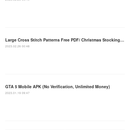
Large Cross Stitch Patterns Free PDF/ Christmas Stocking Snowmen With ...
2023.02.26 00:48
GTA 5 Mobile APK (No Verification, Unlimited Money)
2023.01.19 09:47